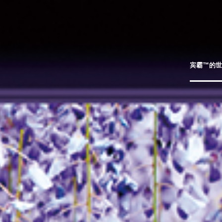
宾霸™的世